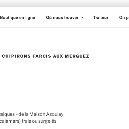
ZOULAY
Boutique en ligne
Où nous trouver
Traiteur
On p
 CHIPIRONS FARCIS AUX MERGUEZ
ssiques » de la Maison Azoulay
 calamars) frais ou surgelés