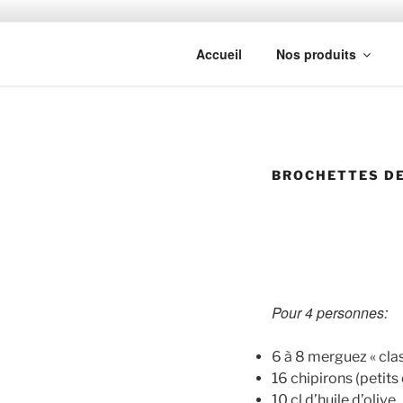
Aller
au
MAISON A
contenu
Accueil
Nos produits
principal
BROCHETTES DE
Pour 4 personnes:
6 à 8 merguez « cla
16 chipirons (petits
10 cl d’huile d’olive