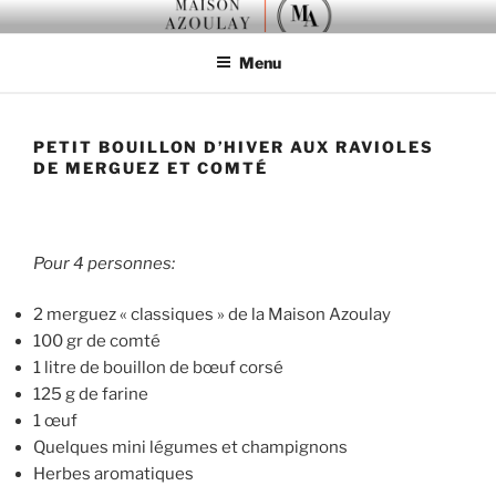
Aller
MAISON AZOULAY
au
Menu
contenu
principal
PETIT BOUILLON D’HIVER AUX RAVIOLES
DE MERGUEZ ET COMTÉ
Pour 4 personnes:
2 merguez « classiques » de la Maison Azoulay
100 gr de comté
1 litre de bouillon de bœuf corsé
125 g de farine
1 œuf
Quelques mini légumes et champignons
Herbes aromatiques