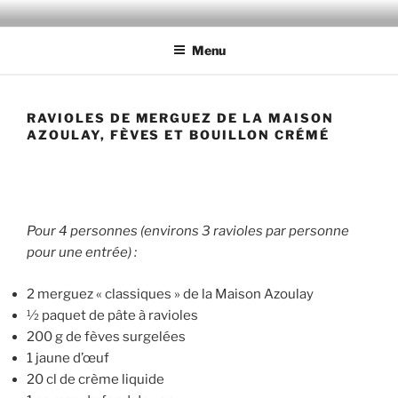
Aller
MAISON AZOULAY
au
Menu
contenu
principal
RAVIOLES DE MERGUEZ DE LA MAISON
AZOULAY, FÈVES ET BOUILLON CRÉMÉ
Pour 4 personnes (environs 3 ravioles par personne
pour une entrée) :
2 merguez « classiques » de la Maison Azoulay
½ paquet de pâte à ravioles
200 g de fèves surgelées
1 jaune d’œuf
20 cl de crème liquide