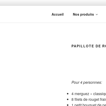
Aller
au
MAISON A
contenu
Accueil
Nos produits
principal
PAPILLOTE DE 
Pour 4 personnes:
4 merguez « classiq
8 filets de rouget fra
1 petit bouquet de pe