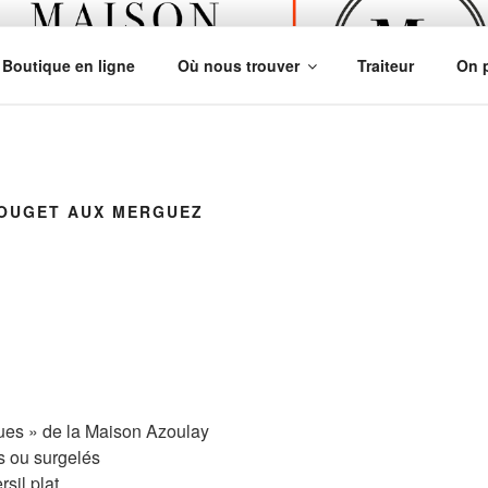
ZOULAY
Boutique en ligne
Où nous trouver
Traiteur
On p
ROUGET AUX MERGUEZ
ues » de la Maison Azoulay
is ou surgelés
rsil plat